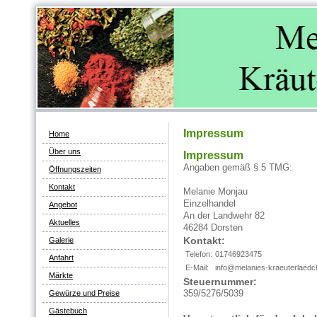
Impressum
Home
Über uns
Impressum
Angaben gemäß § 5 TMG:
Öffnungszeiten
Kontakt
Melanie Monjau
Einzelhandel
Angebot
An der Landwehr 82
Aktuelles
46284 Dorsten
Kontakt:
Galerie
Telefon:
01746923475
Anfahrt
E-Mail:
info@melanies-kraeuterlaedc
Märkte
Steuernummer:
359/5276/5039
Gewürze und Preise
Gästebuch