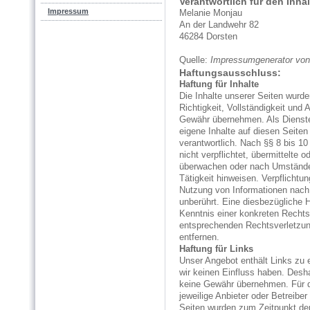
Verantwortlich für den Inhal
Impressum
Melanie Monjau
An der Landwehr 82
46284 Dorsten
Quelle:
Impressumgenerator vo
Haftungsausschluss:
Haftung für Inhalte
Die Inhalte unserer Seiten wurden
Richtigkeit, Vollständigkeit und 
Gewähr übernehmen. Als Dienste
eigene Inhalte auf diesen Seite
verantwortlich. Nach §§ 8 bis 10
nicht verpflichtet, übermittelte
überwachen oder nach Umständen
Tätigkeit hinweisen. Verpflichtu
Nutzung von Informationen nach
unberührt. Eine diesbezügliche H
Kenntnis einer konkreten Recht
entsprechenden Rechtsverletzun
entfernen.
Haftung für Links
Unser Angebot enthält Links zu e
wir keinen Einfluss haben. Desh
keine Gewähr übernehmen. Für die
jeweilige Anbieter oder Betreiber
Seiten wurden zum Zeitpunkt de